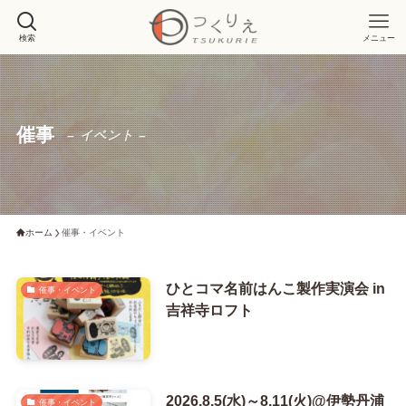
検索
メニュー
催事
– イベント –
ホーム
催事・イベント
ひとコマ名前はんこ製作実演会 in
催事・イベント
吉祥寺ロフト
2026.8.5(水)～8.11(火)@伊勢丹浦
催事・イベント