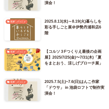
演会！
2025.8.13(水)～8.19(火)暮らしを
催事・イベント
彩る手しごと展＠伊勢丹浦和店6
階
【コルソ３Fつくりえ最後の企画
催事・イベント
展】2025/7/25(金)〜7/31(木)「夏
をまとおう、涼しげブローチ展」
2025.7.5(土)~7.6(日)はんこ作家
催事・イベント
「ドウサ」 in 池袋ロフトで制作実
演会！