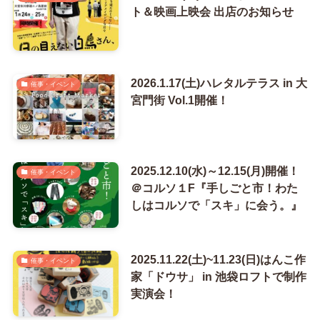
ト＆映画上映会 出店のお知らせ
2026.1.17(土)ハレタルテラス in 大
催事・イベント
宮門街 Vol.1開催！
2025.12.10(水)～12.15(月)開催！
催事・イベント
＠コルソ１F『手しごと市！わた
しはコルソで「スキ」に会う。』
2025.11.22(土)~11.23(日)はんこ作
催事・イベント
家「ドウサ」 in 池袋ロフトで制作
実演会！