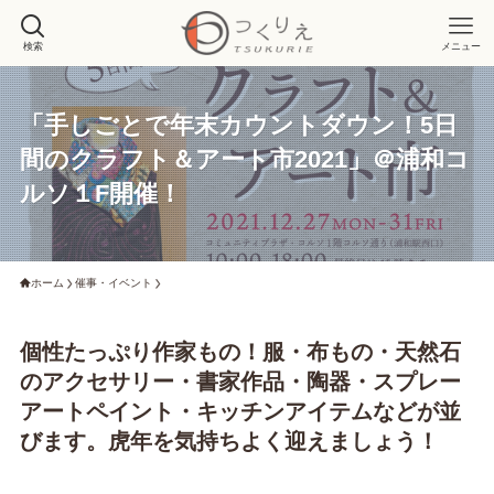
検索
メニュー
「手しごとで年末カウントダウン！5日
間のクラフト＆アート市2021」＠浦和コ
ルソ１F開催！
ホーム
催事・イベント
個性たっぷり作家もの！服・布もの・天然石
のアクセサリー・書家作品・陶器・スプレー
アートペイント・キッチンアイテムなどが並
びます。虎年を気持ちよく迎えましょう！