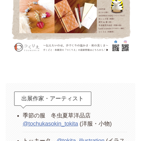
出展作家・アーティスト
季節の服 冬虫夏草洋品店
@tochukasokin_tokita
(洋服・小物)
トッキータ
@tokita_illustration
(イラス